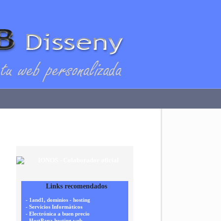
Links recomendados
- 1and1, dominios - hosting
- Servicios Informáticos
- Electrónica a buen precio
- HostPapa hosting web